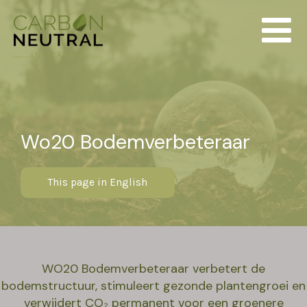
Skip
to
content
Wo20 Bodemverbeteraar
This page in English
WO20 Bodemverbeteraar verbetert de
bodemstructuur, stimuleert gezonde plantengroei en
verwijdert CO₂ permanent voor een groenere